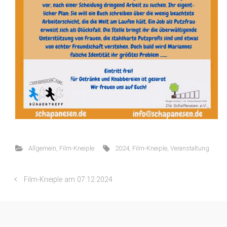
Allgemein
,
Film-Kneiple
2024
,
Film-Kneiple
,
Veranstaltung
Film-Kneiple am 07.12.2024