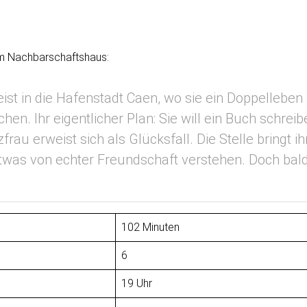
im Nachbarschaftshaus:
ist in die Hafenstadt Caen, wo sie ein Doppelleben a
en. Ihr eigentlicher Plan: Sie will ein Buch schrei
zfrau erweist sich als Glücksfall. Die Stelle bringt
etwas von echter Freundschaft verstehen. Doch bald 
102 Minuten
6
19 Uhr