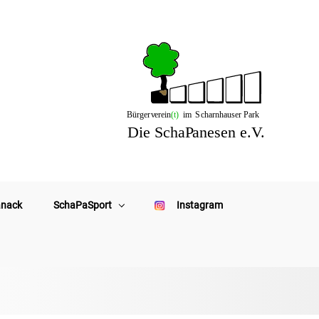
anack
SchaPaSport
Instagram