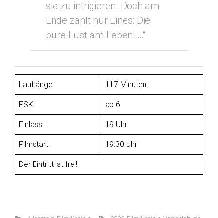
sie zu intrigieren. Doch am
Ende zählt nur Eines: Die
pure Lust am Leben! …“
Lauflänge
117 Minuten
FSK
ab 6
Einlass
19 Uhr
Filmstart
19.30 Uhr
Der Eintritt ist frei!